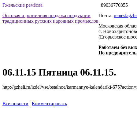
Гжельские ремёсла
89036770355
Оптовая и розничная продажа продукции
Почта:
remeslagzhe
традиционных русских народных промыслов
Московская облас
с. Новохаритоново
(Егорьевское шосс
Работаем без вы
По предваритель
06.11.15
Пятница 06.11.15.
http://gzheli.ru/izdel/vse/ostalnoe/karmannye-kalendariki-675?acti
Все новости
|
Комментировать