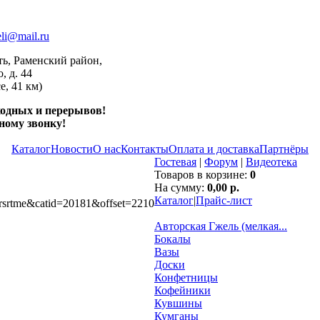
li@mail.ru
ть, Раменский район,
, д. 44
е, 41 км)
ходных и перерывов!
ному звонку!
Каталог
Новости
О нас
Контакты
Оплата и доставка
Партнёры
Гостевая
|
Форум
|
Видеотека
Товаров в корзине:
0
На cумму:
0,00 р.
Каталог
|
Прайс-лист
on=rsrtme&catid=20181&offset=2210
Авторская Гжель (мелкая...
Бокалы
Вазы
Доски
Конфетницы
Кофейники
Кувшины
Кумганы