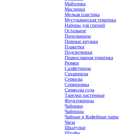
Майолика
Масленки
Мелкая пластика
Мусульманская тематика
Наборы для специй
Остальное
Пепельницы
Пивные кружки
Плакетки
Подсвечники
Православная тематика
Рюмки
Салфетницы
Сахарницы
Сервизы
Сервировка
Символы года
Тарелки настенные
Фруктовницы
Чайники
Чайницы
Чайные и Кофейные пары
Часы
Шкатулки
Штофы