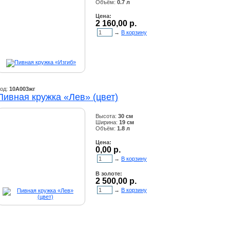
Объём:
0.7 л
Цена:
2 160,00 р.
→
В корзину
од:
10А003жг
Пивная кружка «Лев» (цвет)
Высота:
30 см
Ширина:
19 см
Объём:
1.8 л
Цена:
0,00 р.
→
В корзину
В золоте:
2 500,00 р.
→
В корзину