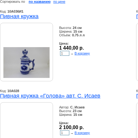
Сортировать по
по названию
по цене
Код:
10А036И1
К
Пивная кружка
Высота:
24 см
Ширина:
15 см
Объём:
0.75 л л
Цена:
1 440,00 р.
→
В корзину
Код:
10А028
К
Пивная кружка «Голова» авт. С. Исаев
Автор:
С. Исаев
Высота:
23 см
Ширина:
15 см
Цена:
2 100,00 р.
→
В корзину