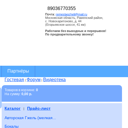
89036770355
Почта:
remeslagzheli@mail.ru
Московская область, Раменский район,
с. Новохаритоново, д. 44
(Егорьевское шоссе, 41 км)
Работаем без выходных и перерывов!
По предварительному звонку!
Партнёры
Гостевая
Форум
Видеотека
|
|
Товаров в корзине:
0
На cумму:
0,00 р.
Каталог
Прайс-лист
|
Авторская Гжель (мелкая...
Бокалы