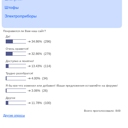
Штофы
Электроприборы
Понравился ли Вам наш сайт?
Да!
-»
34.86% (296)
Очень нравится!
-»
32.86% (279)
Доступно и понятно!
-»
13.43% (114)
Трудно разобратся!
-»
4.00% (34)
Я бы кое-что изменил или добавил! /Ваши предложения оставляйте на форуме/
-»
3.06% (26)
Другое
-»
11.78% (100)
Всего проголосовало: 849
Другие опросы