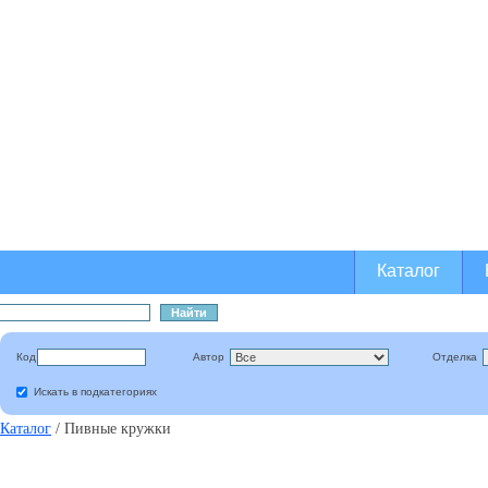
Гжельски
Оптовая и розничная п
традиционных русских
Каталог
Код
Автор
Отделка
Искать в подкатегориях
Каталог
/
Пивные кружки