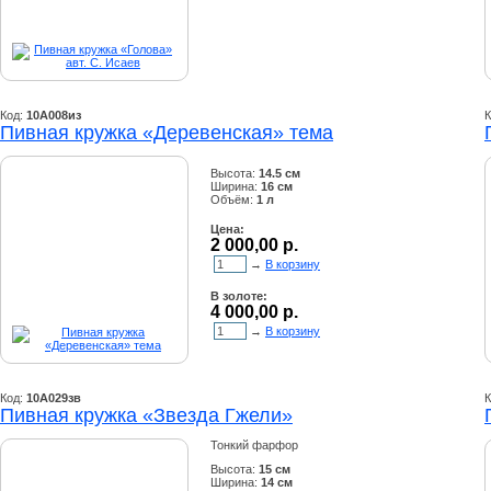
Код:
10А008из
К
Пивная кружка «Деревенская» тема
Высота:
14.5 см
Ширина:
16 см
Объём:
1 л
Цена:
2 000,00 р.
→
В корзину
В золоте:
4 000,00 р.
→
В корзину
Код:
10А029зв
К
Пивная кружка «Звезда Гжели»
Тонкий фарфор
Высота:
15 см
Ширина:
14 см