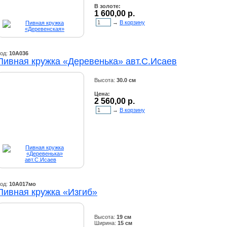
В золоте:
1 600,00 р.
→
В корзину
од:
10А036
Пивная кружка «Деревенька» авт.С.Исаев
Высота:
30.0 см
Цена:
2 560,00 р.
→
В корзину
од:
10А017мо
Пивная кружка «Изгиб»
Высота:
19 см
Ширина:
15 см