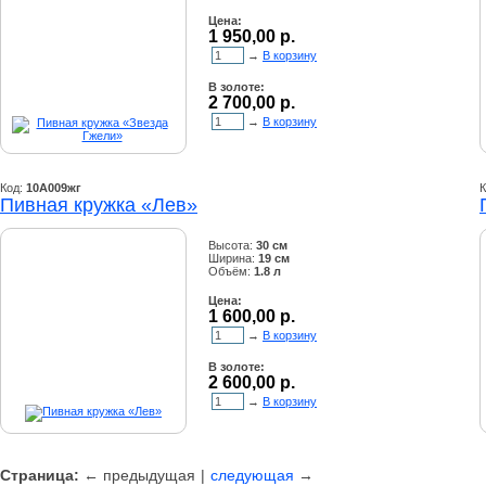
Цена:
1 950,00 р.
→
В корзину
В золоте:
2 700,00 р.
→
В корзину
Код:
10А009жг
К
Пивная кружка «Лев»
Высота:
30 см
Ширина:
19 см
Объём:
1.8 л
Цена:
1 600,00 р.
→
В корзину
В золоте:
2 600,00 р.
→
В корзину
Страница:
← предыдущая
|
следующая
→