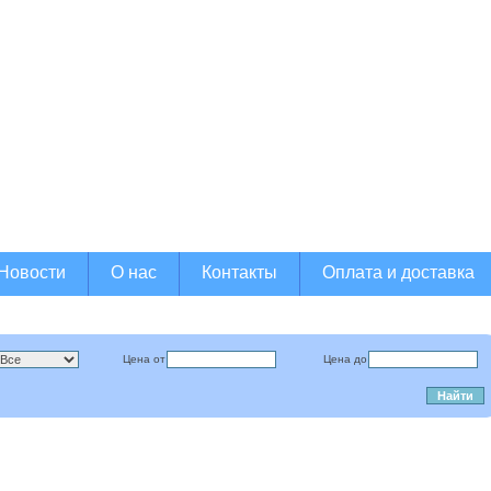
е ремёсла
родажа продукции
 народных промыслов
Новости
О нас
Контакты
Оплата и доставка
Цена от
Цена до