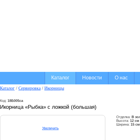
Гжельски
Оптовая и розничная п
традиционных русских
Каталог
Новости
О нас
Каталог
/
Сервировка
/
Икорницы
Код:
18Б005са
Икорница «Рыбка» с ложкой (большая)
Отделка:
В зо
Высота:
12 см
Ширина:
15 см
Увеличить