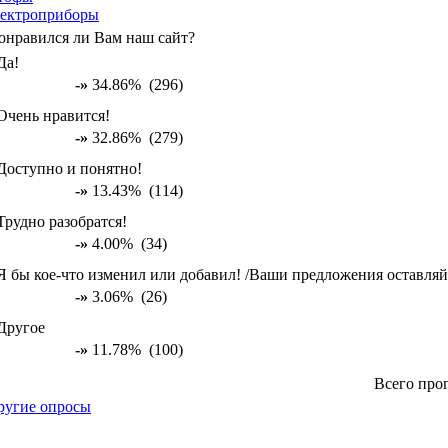
ектроприборы
онравился ли Вам наш сайт?
Да!
-»
34.86% (296)
Очень нравится!
-»
32.86% (279)
Доступно и понятно!
-»
13.43% (114)
Трудно разобратся!
-»
4.00% (34)
Я бы кое-что изменил или добавил! /Ваши предложения оставляй
-»
3.06% (26)
Другое
-»
11.78% (100)
Всего про
ругие опросы