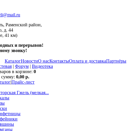
li@mail.ru
ть, Раменский район,
, д. 44
е, 41 км)
ходных и перерывов!
ному звонку!
Каталог
Новости
О нас
Контакты
Оплата и доставка
Партнёры
стевая
|
Форум
|
Видеотека
варов в корзине:
0
 cумму:
0,00 р.
талог
|
Прайс-лист
торская Гжель (мелкая...
калы
зы
ски
нфетницы
фейники
увшины
мганы