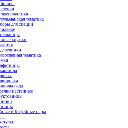
йолика
сленки
лкая пластика
сульманская тематика
боры для специй
тальное
пельницы
вные кружки
акетки
дсвечники
авославная тематика
юмки
лфетницы
харницы
рвизы
рвировка
мволы года
релки настенные
уктовницы
йники
йницы
йные и Кофейные пары
сы
атулки
тофы