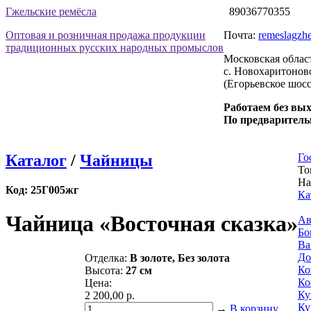
Гжельские ремёсла
89036770355
Оптовая и розничная продажа продукции
Почта:
remeslagzhe
традиционных русских народных промыслов
Московская облас
с. Новохаритоново
(Егорьевское шосс
Работаем без вы
По предваритель
Каталог
/
Чайницы
Го
То
На
Код:
25Г005жг
Ка
Чайница «Восточная сказка»
Ав
Бо
Ва
До
Отделка:
В золоте, Без золота
Ко
Высота:
27 см
Ко
Цена:
К
2 200,00 р.
Ку
→
В корзину