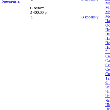
Увеличить
Ма
Ма
В золоте:
Ме
3 400,00 р.
Му
→
В корзину
На
Ос
Пе
Пи
Пл
По
Пр
Р
Са
Са
Се
Се
Си
Та
Фр
Ча
Ча
Ча
Ча
Шк
Ш