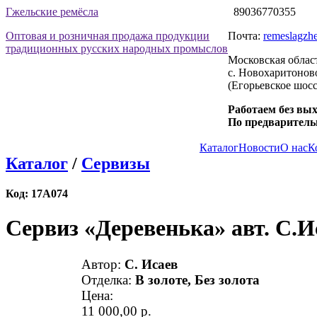
Гжельские ремёсла
89036770355
Оптовая и розничная продажа продукции
Почта:
remeslagzhe
традиционных русских народных промыслов
Московская облас
с. Новохаритоново
(Егорьевское шосс
Работаем без вы
По предваритель
Каталог
Новости
О нас
К
Каталог
/
Сервизы
Код:
17А074
Сервиз «Деревенька» авт. С.И
Автор:
С. Исаев
Отделка:
В золоте, Без золота
Цена:
11 000,00 р.