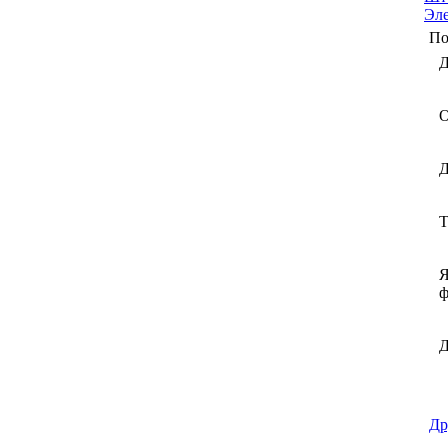
Эл
По
Д
О
Д
Т
Я
ф
Д
Др