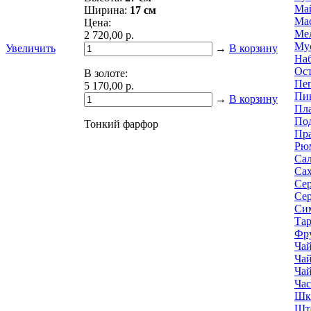
Ма
Ширина:
17 см
Ма
Цена:
Мел
2 720,00 р.
Мус
Увеличить
→
В корзину
Наб
Ост
В золоте:
Пе
5 170,00 р.
Пи
→
В корзину
Пл
По
Тонкий фарфор
Пра
Рю
Са
Са
Се
Се
Си
Тар
Фр
Ча
Ча
Ча
Ча
Шк
Шт