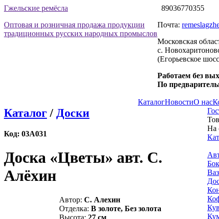
Гжельские ремёсла
89036770355
Оптовая и розничная продажа продукции
Почта:
remeslagzhe
традиционных русских народных промыслов
Московская облас
с. Новохаритоново
(Егорьевское шосс
Работаем без вы
По предваритель
Каталог
Новости
О нас
К
Каталог
/
Доски
Гос
Тов
На
Код:
03А031
Кат
Доска «Цветы» авт. С.
Авт
Бо
Алёхин
Ва
До
Ко
Ко
Автор:
С. Алехин
Ку
Отделка:
В золоте, Без золота
Ку
Высота:
27 см